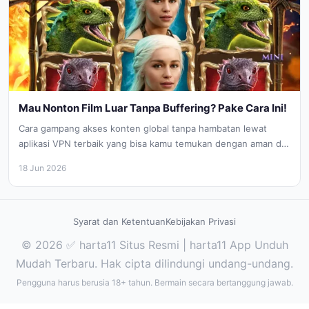
Mau Nonton Film Luar Tanpa Buffering? Pake Cara Ini!
Cara gampang akses konten global tanpa hambatan lewat
aplikasi VPN terbaik yang bisa kamu temukan dengan aman di
harta11.
18 Jun 2026
Syarat dan Ketentuan
Kebijakan Privasi
© 2026 ✅ harta11 Situs Resmi | harta11 App Unduh
Mudah Terbaru. Hak cipta dilindungi undang-undang.
Pengguna harus berusia 18+ tahun. Bermain secara bertanggung jawab.