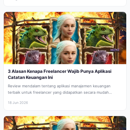
3 Alasan Kenapa Freelancer Wajib Punya Aplikasi
Catatan Keuangan Ini
Review mendalam tentang aplikasi manajemen keuangan
terbaik untuk freelancer yang didapatkan secara mudah
melalui situs harta11.
18 Jun 2026