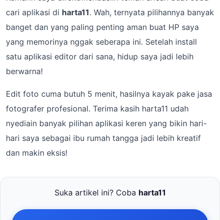
cari aplikasi di
harta11
. Wah, ternyata pilihannya banyak
banget dan yang paling penting aman buat HP saya
yang memorinya nggak seberapa ini. Setelah install
satu aplikasi editor dari sana, hidup saya jadi lebih
berwarna!
Edit foto cuma butuh 5 menit, hasilnya kayak pake jasa
fotografer profesional. Terima kasih harta11 udah
nyediain banyak pilihan aplikasi keren yang bikin hari-
hari saya sebagai ibu rumah tangga jadi lebih kreatif
dan makin eksis!
Suka artikel ini? Coba
harta11